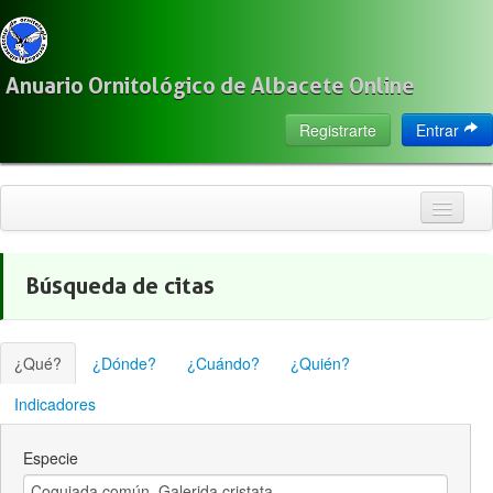
Anuario Ornitológico de Albacete Online
Registrarte
Entrar
Inicio
Búsqueda de citas
Citas
Especies
¿Qué?
¿Dónde?
¿Cuándo?
¿Quién?
Localización
Indicadores
Observadores
Especie
Acerca de