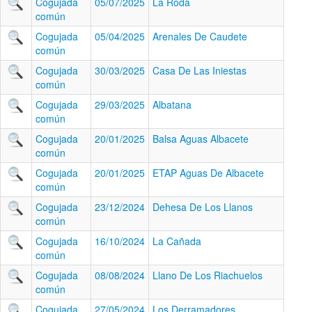
Cogujada
05/07/2025
La Roda
común
Cogujada
05/04/2025
Arenales De Caudete
común
Cogujada
30/03/2025
Casa De Las Iniestas
común
Cogujada
29/03/2025
Albatana
común
Cogujada
20/01/2025
Balsa Aguas Albacete
común
Cogujada
20/01/2025
ETAP Aguas De Albacete
común
Cogujada
23/12/2024
Dehesa De Los Llanos
común
Cogujada
16/10/2024
La Cañada
común
Cogujada
08/08/2024
Llano De Los Riachuelos
común
Cogujada
27/05/2024
Los Derramadores