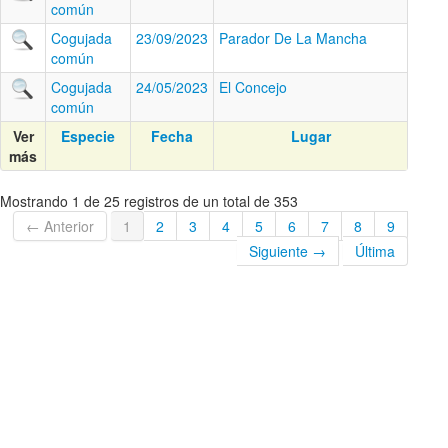
común
Cogujada
23/09/2023
Parador De La Mancha
común
Cogujada
24/05/2023
El Concejo
común
Ver
Especie
Fecha
Lugar
más
Mostrando 1 de 25 registros de un total de 353
← Anterior
1
2
3
4
5
6
7
8
9
Siguiente →
Última