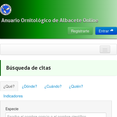
Anuario Ornitológico de Albacete Online
Registrarte
Entrar
Inicio
Búsqueda de citas
Citas
Especies
¿Qué?
¿Dónde?
¿Cuándo?
¿Quién?
Localización
Indicadores
Observadores
Especie
Acerca de