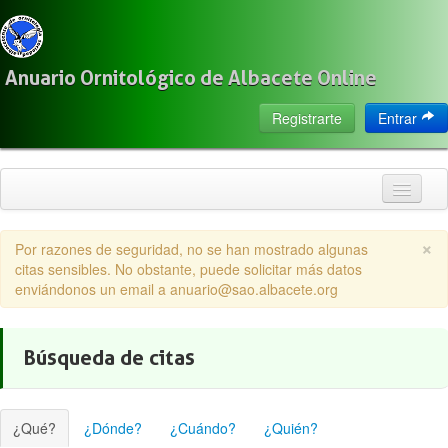
Anuario Ornitológico de Albacete Online
Registrarte
Entrar
Inicio
×
Por razones de seguridad, no se han mostrado algunas
Citas
citas sensibles. No obstante, puede solicitar más datos
enviándonos un email a anuario@sao.albacete.org
Especies
Localización
Búsqueda de citas
Observadores
Acerca de
¿Qué?
¿Dónde?
¿Cuándo?
¿Quién?