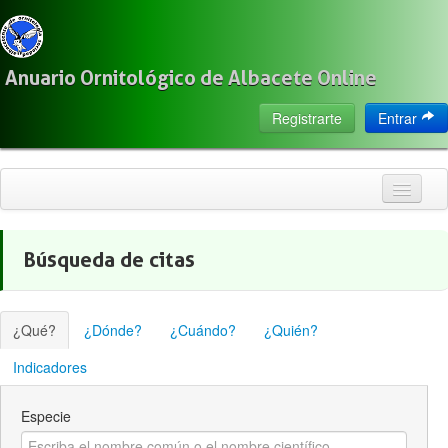
Anuario Ornitológico de Albacete Online
Registrarte
Entrar
Inicio
Búsqueda de citas
Citas
Especies
¿Qué?
¿Dónde?
¿Cuándo?
¿Quién?
Localización
Indicadores
Observadores
Especie
Acerca de