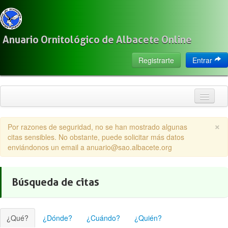
Anuario Ornitológico de Albacete Online
Registrarte
Entrar
Inicio
×
Por razones de seguridad, no se han mostrado algunas
Citas
citas sensibles. No obstante, puede solicitar más datos
enviándonos un email a anuario@sao.albacete.org
Especies
Localización
Búsqueda de citas
Observadores
Acerca de
¿Qué?
¿Dónde?
¿Cuándo?
¿Quién?