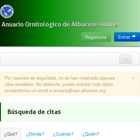
Anuario Ornitológico de Albacete Online
Registrarte
Entrar
Inicio
×
Por razones de seguridad, no se han mostrado algunas
Citas
citas sensibles. No obstante, puede solicitar más datos
enviándonos un email a anuario@sao.albacete.org
Especies
Localización
Búsqueda de citas
Observadores
Acerca de
¿Qué?
¿Dónde?
¿Cuándo?
¿Quién?