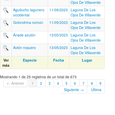
Ojos De Villaverde
Aguilucho lagunero
11/09/2023
Laguna De Los
occidental
Ojos De Villaverde
Golondrina común
11/09/2023
Laguna De Los
Ojos De Villaverde
Ánade azulón
13/05/2023
Laguna De Los
Ojos De Villaverde
Avión roquero
13/05/2023
Laguna De Los
Ojos De Villaverde
Ver
Especie
Fecha
Lugar
más
Mostrando 1 de 25 registros de un total de 673
← Anterior
1
2
3
4
5
6
7
8
9
Siguiente →
Última