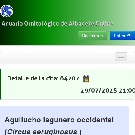
Anuario Ornitológico de Albacete Online
Registrarte
Entrar
Inicio
Detalle de la cita: 64202
Citas
29/07/2025 21:0
Especies
Localización
Observadores
Aguilucho lagunero occidental
Acerca de
(
Circus aeruginosus
)