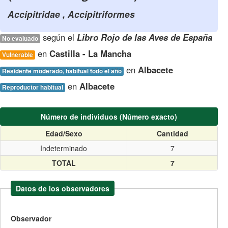
Accipitridae , Accipitriformes
según el
Libro Rojo de las Aves de España
No evaluado
en
Castilla - La Mancha
Vulnerable
en
Albacete
Residente moderado, habitual todo el año
en
Albacete
Reproductor habitual
Número de individuos (Número exacto)
Edad/Sexo
Cantidad
Indeterminado
7
TOTAL
7
Datos de los observadores
Observador