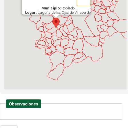
Municipio:
Robledo
Lugar:
Laguna de los Ojos de Villaverde
Observaciones