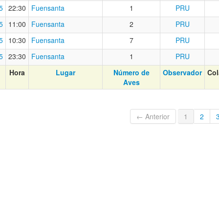
5
22:30
Fuensanta
1
PRU
5
11:00
Fuensanta
2
PRU
5
10:30
Fuensanta
7
PRU
5
23:30
Fuensanta
1
PRU
Hora
Lugar
Número de
Observador
Col
Aves
← Anterior
1
2