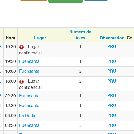
Número de
Hora
Lugar
Aves
Observador
Col
6
19:30
Lugar
1
PRU
confidencial
6
19:30
Fuensanta
1
PRU
6
18:00
Fuensanta
2
PRU
6
18:00
Lugar
2
PRU
confidencial
6
22:30
Fuensanta
1
PRU
5
12:30
Fuensanta
1
PRU
5
08:00
La Roda
1
PRU
5
08:30
Fuensanta
5
PRU