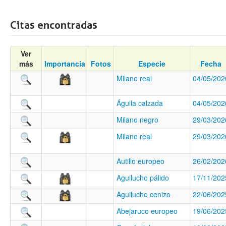
Citas encontradas
Ver
más
Importancia
Fotos
Especie
Fecha
Milano real
04/05/202
Águila calzada
04/05/202
Milano negro
29/03/202
Milano real
29/03/202
Autillo europeo
26/02/202
Aguilucho pálido
17/11/202
Aguilucho cenizo
22/06/202
Abejaruco europeo
19/06/202