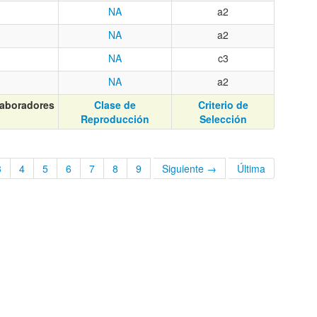
NA
a2
NA
a2
NA
c3
NA
a2
aboradores
Clase de
Criterio de
Reproducción
Selección
3
4
5
6
7
8
9
Siguiente →
Última