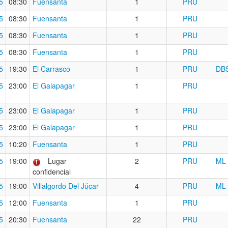
5
08:30
Fuensanta
1
PRU
5
08:30
Fuensanta
1
PRU
5
08:30
Fuensanta
1
PRU
5
08:30
Fuensanta
1
PRU
5
19:30
El Carrasco
1
PRU
DB
5
23:00
El Galapagar
1
PRU
5
23:00
El Galapagar
1
PRU
5
23:00
El Galapagar
1
PRU
5
10:20
Fuensanta
1
PRU
5
19:00
Lugar
2
PRU
ML
confidencial
5
19:00
Villalgordo Del Júcar
4
PRU
ML
5
12:00
Fuensanta
1
PRU
5
20:30
Fuensanta
22
PRU