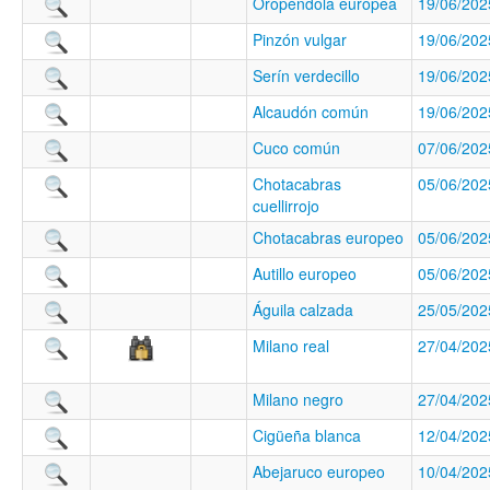
Oropéndola europea
19/06/202
Pinzón vulgar
19/06/202
Serín verdecillo
19/06/202
Alcaudón común
19/06/202
Cuco común
07/06/202
Chotacabras
05/06/202
cuellirrojo
Chotacabras europeo
05/06/202
Autillo europeo
05/06/202
Águila calzada
25/05/202
Milano real
27/04/202
Milano negro
27/04/202
Cigüeña blanca
12/04/202
Abejaruco europeo
10/04/202