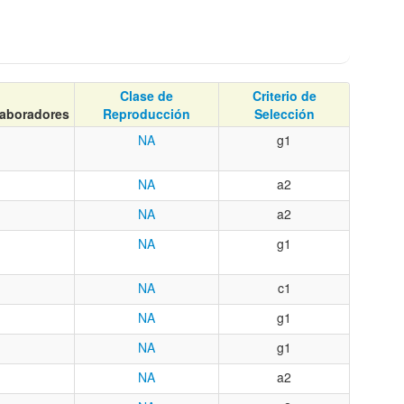
Clase de
Criterio de
aboradores
Reproducción
Selección
NA
g1
NA
a2
NA
a2
NA
g1
NA
c1
NA
g1
NA
g1
NA
a2