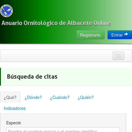
Anuario Ornitológico de Albacete Online
Registrarte
Entrar
Inicio
Búsqueda de citas
Citas
Especies
¿Qué?
¿Dónde?
¿Cuándo?
¿Quién?
Localización
Indicadores
Observadores
Especie
Acerca de