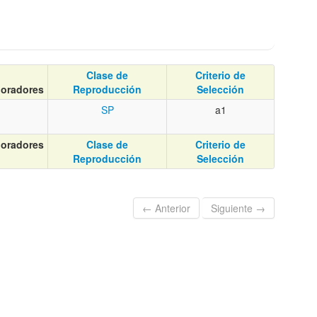
Clase de
Criterio de
oradores
Reproducción
Selección
SP
a1
oradores
Clase de
Criterio de
Reproducción
Selección
← Anterior
Siguiente →