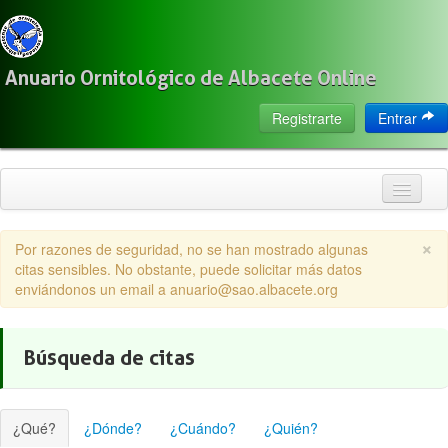
Anuario Ornitológico de Albacete Online
Registrarte
Entrar
Inicio
×
Por razones de seguridad, no se han mostrado algunas
Citas
citas sensibles. No obstante, puede solicitar más datos
enviándonos un email a anuario@sao.albacete.org
Especies
Localización
Búsqueda de citas
Observadores
Acerca de
¿Qué?
¿Dónde?
¿Cuándo?
¿Quién?