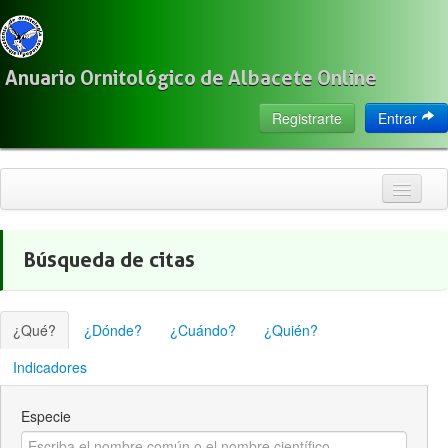
Anuario Ornitológico de Albacete Online
Registrarte
Entrar
Inicio
Búsqueda de citas
Citas
Especies
¿Qué?
¿Dónde?
¿Cuándo?
¿Quién?
Localización
Indicadores
Observadores
Especie
Acerca de