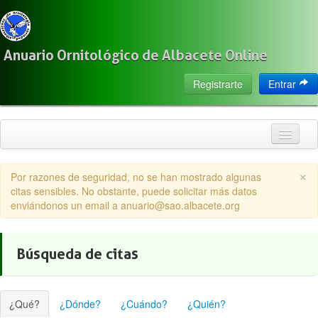
Anuario Ornitológico de Albacete Online
Registrarte
Entrar
Inicio
×
Por razones de seguridad, no se han mostrado algunas
Citas
citas sensibles. No obstante, puede solicitar más datos
enviándonos un email a anuario@sao.albacete.org
Especies
Localización
Búsqueda de citas
Observadores
Acerca de
¿Qué?
¿Dónde?
¿Cuándo?
¿Quién?