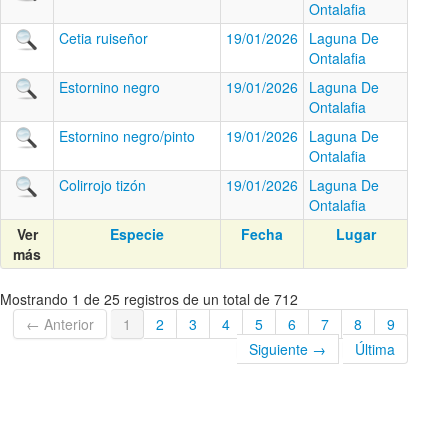
Ontalafia
Cetia ruiseñor
19/01/2026
Laguna De
Ontalafia
Estornino negro
19/01/2026
Laguna De
Ontalafia
Estornino negro/pinto
19/01/2026
Laguna De
Ontalafia
Colirrojo tizón
19/01/2026
Laguna De
Ontalafia
Ver
Especie
Fecha
Lugar
más
Mostrando 1 de 25 registros de un total de 712
← Anterior
1
2
3
4
5
6
7
8
9
Siguiente →
Última