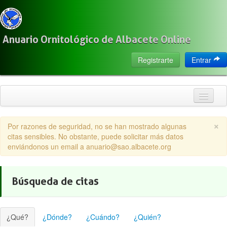
Anuario Ornitológico de Albacete Online
Registrarte
Entrar
Inicio
×
Por razones de seguridad, no se han mostrado algunas
Citas
citas sensibles. No obstante, puede solicitar más datos
enviándonos un email a anuario@sao.albacete.org
Especies
Localización
Búsqueda de citas
Observadores
Acerca de
¿Qué?
¿Dónde?
¿Cuándo?
¿Quién?