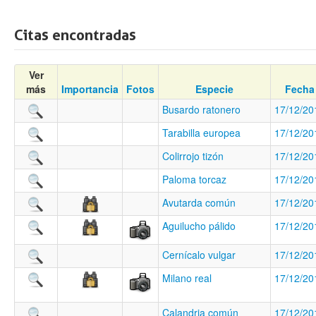
Citas encontradas
Ver
más
Importancia
Fotos
Especie
Fecha
Busardo ratonero
17/12/20
Tarabilla europea
17/12/20
Colirrojo tizón
17/12/20
Paloma torcaz
17/12/20
Avutarda común
17/12/20
Aguilucho pálido
17/12/20
Cernícalo vulgar
17/12/20
Milano real
17/12/20
Calandria común
17/12/20