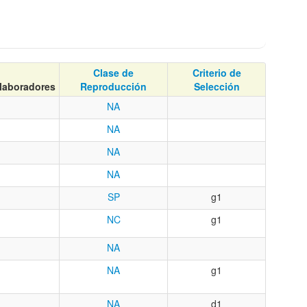
Clase de
Criterio de
laboradores
Reproducción
Selección
NA
NA
NA
NA
SP
g1
NC
g1
NA
NA
g1
NA
d1