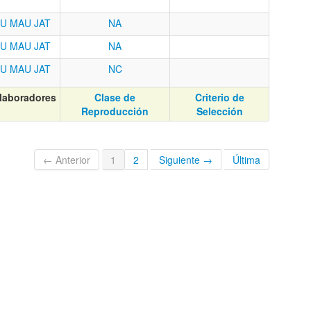
U
MAU
JAT
NA
U
MAU
JAT
NA
U
MAU
JAT
NC
laboradores
Clase de
Criterio de
Reproducción
Selección
← Anterior
1
2
Siguiente →
Última