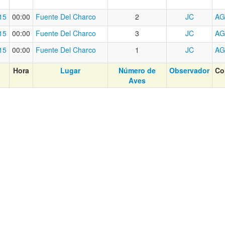
15
00:00
Fuente Del Charco
2
JC
AG
15
00:00
Fuente Del Charco
3
JC
AG
15
00:00
Fuente Del Charco
1
JC
AG
Hora
Lugar
Número de
Observador
Co
Aves