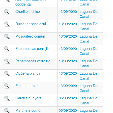
occidental
Canal
Chorlitejo chico
13/09/2020
Laguna Del
Canal
Ruiseñor pechiazul
13/09/2020
Laguna Del
Canal
Mosquitero común
13/09/2020
Laguna Del
Canal
Papamoscas cerrojillo
13/09/2020
Laguna Del
Canal
Papamoscas cerrojillo
13/09/2020
Laguna Del
Canal
Cigüeña blanca
13/09/2020
Laguna Del
Canal
Paloma torcaz
13/09/2020
Laguna Del
Canal
Garcilla bueyera
05/09/2020
Laguna Del
Canal
Martinete común
05/09/2020
Laguna Del