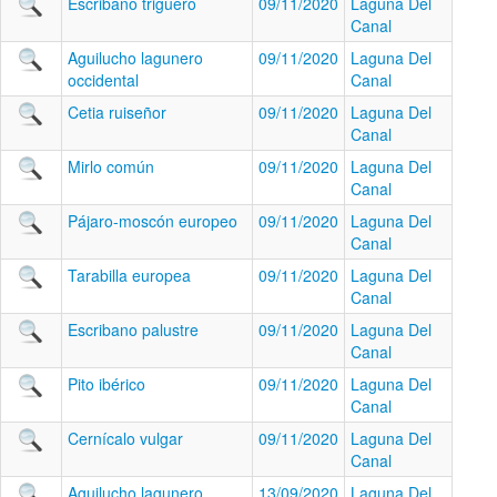
Escribano triguero
09/11/2020
Laguna Del
Canal
Aguilucho lagunero
09/11/2020
Laguna Del
occidental
Canal
Cetia ruiseñor
09/11/2020
Laguna Del
Canal
Mirlo común
09/11/2020
Laguna Del
Canal
Pájaro-moscón europeo
09/11/2020
Laguna Del
Canal
Tarabilla europea
09/11/2020
Laguna Del
Canal
Escribano palustre
09/11/2020
Laguna Del
Canal
Pito ibérico
09/11/2020
Laguna Del
Canal
Cernícalo vulgar
09/11/2020
Laguna Del
Canal
Aguilucho lagunero
13/09/2020
Laguna Del