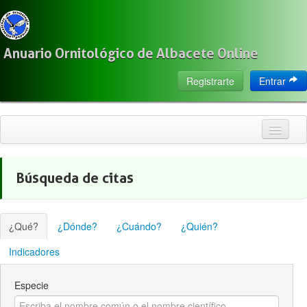
Anuario Ornitológico de Albacete Online
Registrarte
Entrar
Inicio
Búsqueda de citas
Citas
Especies
¿Qué?
¿Dónde?
¿Cuándo?
¿Quién?
Localización
Indicadores
Observadores
Especie
Acerca de