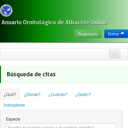
Anuario Ornitológico de Albacete Online
Registrarte
Entrar
Inicio
Búsqueda de citas
Citas
Especies
¿Qué?
¿Dónde?
¿Cuándo?
¿Quién?
Localización
Indicadores
Observadores
Especie
Acerca de