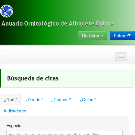
Anuario Ornitológico de Albacete Online
Registrarte
Entrar
Inicio
Búsqueda de citas
Citas
Especies
¿Qué?
¿Dónde?
¿Cuándo?
¿Quién?
Localización
Indicadores
Observadores
Especie
Acerca de