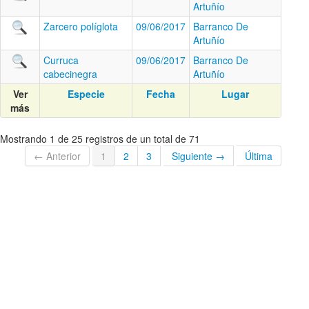
Artuñío
Zarcero políglota
09/06/2017
Barranco De
Artuñío
Curruca
09/06/2017
Barranco De
cabecinegra
Artuñío
Ver
Especie
Fecha
Lugar
más
Mostrando 1 de 25 registros de un total de 71
← Anterior
1
2
3
Siguiente →
Última