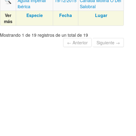
Águila imperial
19/12/2015
Cañada Molina O Del
ibérica
Salobral
Ver
Especie
Fecha
Lugar
más
Mostrando 1 de 19 registros de un total de 19
← Anterior
Siguiente →