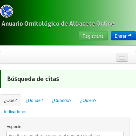
Anuario Ornitológico de Albacete Online
Registrarte
Entrar
Inicio
Búsqueda de citas
Citas
Especies
¿Qué?
¿Dónde?
¿Cuándo?
¿Quién?
Localización
Indicadores
Observadores
Especie
Acerca de