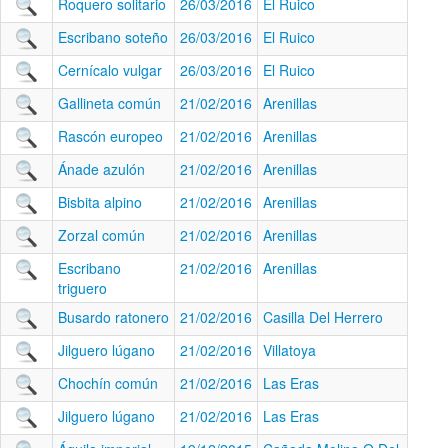
Roquero solitario
26/03/2016
El Ruico
Escribano soteño
26/03/2016
El Ruico
Cernícalo vulgar
26/03/2016
El Ruico
Gallineta común
21/02/2016
Arenillas
Rascón europeo
21/02/2016
Arenillas
Ánade azulón
21/02/2016
Arenillas
Bisbita alpino
21/02/2016
Arenillas
Zorzal común
21/02/2016
Arenillas
Escribano
21/02/2016
Arenillas
triguero
Busardo ratonero
21/02/2016
Casilla Del Herrero
Jilguero lúgano
21/02/2016
Villatoya
Chochín común
21/02/2016
Las Eras
Jilguero lúgano
21/02/2016
Las Eras