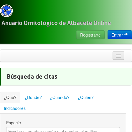
Anuario Ornitológico de Albacete Online
Registrarte
Entrar
Inicio
Búsqueda de citas
Citas
Especies
¿Qué?
¿Dónde?
¿Cuándo?
¿Quién?
Localización
Indicadores
Observadores
Especie
Acerca de