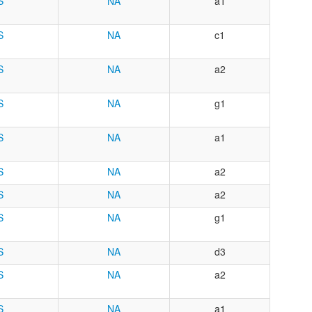
S
NA
a1
S
NA
c1
S
NA
a2
S
NA
g1
S
NA
a1
S
NA
a2
S
NA
a2
S
NA
g1
S
NA
d3
S
NA
a2
S
NA
a1