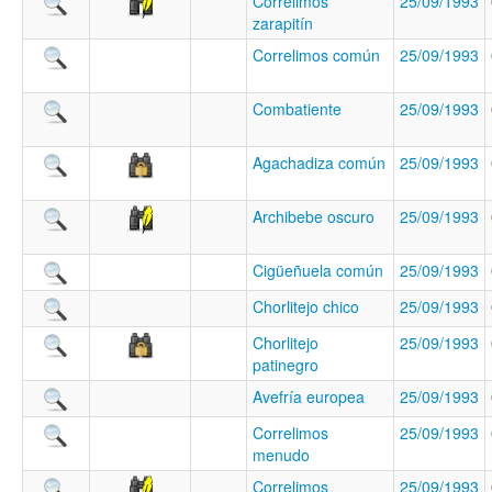
Correlimos
25/09/1993
zarapitín
Correlimos común
25/09/1993
Combatiente
25/09/1993
Agachadiza común
25/09/1993
Archibebe oscuro
25/09/1993
Cigüeñuela común
25/09/1993
Chorlitejo chico
25/09/1993
Chorlitejo
25/09/1993
patinegro
Avefría europea
25/09/1993
Correlimos
25/09/1993
menudo
Correlimos
25/09/1993