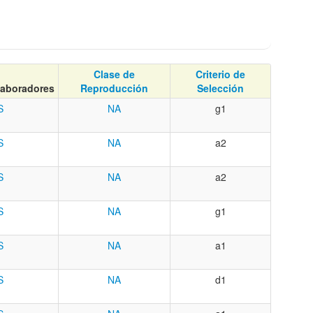
Clase de
Criterio de
laboradores
Reproducción
Selección
S
NA
g1
S
NA
a2
S
NA
a2
S
NA
g1
S
NA
a1
S
NA
d1