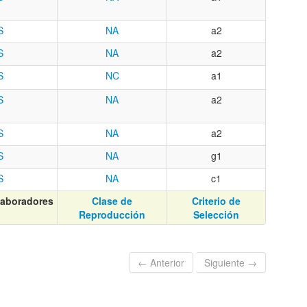
S
NA
a2
S
NA
a2
S
NC
a1
S
NA
a2
S
NA
a2
S
NA
g1
S
NA
c1
laboradores
Clase de
Criterio de
Reproducción
Selección
← Anterior
Siguiente →