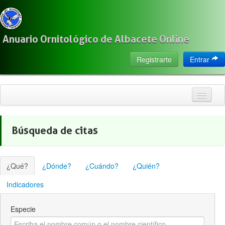
Anuario Ornitológico de Albacete Online
Registrarte
Entrar
Inicio
Búsqueda de citas
Citas
Especies
¿Qué?
¿Dónde?
¿Cuándo?
¿Quién?
Localización
Indicadores
Observadores
Especie
Acerca de