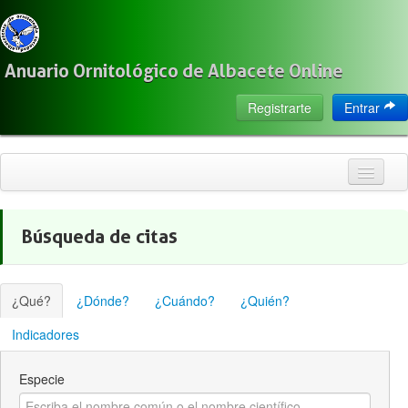
Anuario Ornitológico de Albacete Online
Registrarte
Entrar
Inicio
Búsqueda de citas
Citas
Especies
¿Qué?
¿Dónde?
¿Cuándo?
¿Quién?
Localización
Indicadores
Observadores
Especie
Acerca de