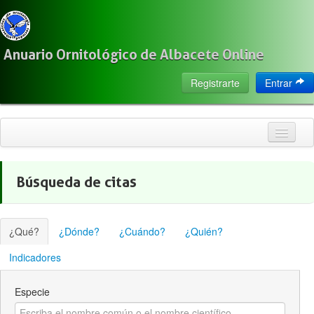
Anuario Ornitológico de Albacete Online
Registrarte
Entrar
Inicio
Búsqueda de citas
Citas
Especies
¿Qué?
¿Dónde?
¿Cuándo?
¿Quién?
Localización
Indicadores
Observadores
Especie
Acerca de