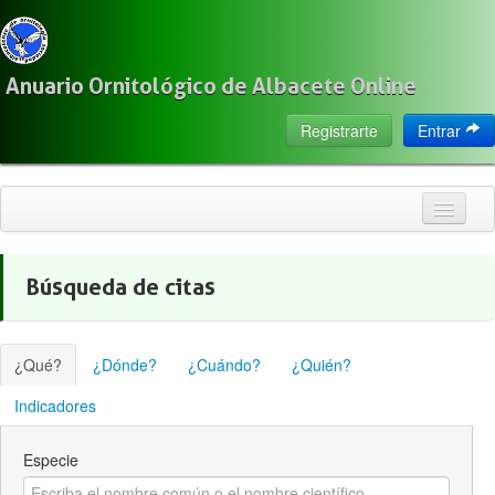
Anuario Ornitológico de Albacete Online
Registrarte
Entrar
Inicio
Búsqueda de citas
Citas
Especies
¿Qué?
¿Dónde?
¿Cuándo?
¿Quién?
Localización
Indicadores
Observadores
Especie
Acerca de