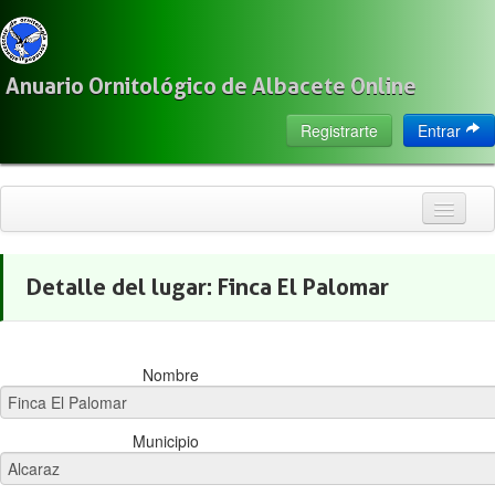
Anuario Ornitológico de Albacete Online
Registrarte
Entrar
Inicio
Detalle del lugar:
Finca El Palomar
Citas
Especies
Nombre
Localización
Observadores
Municipio
Acerca de