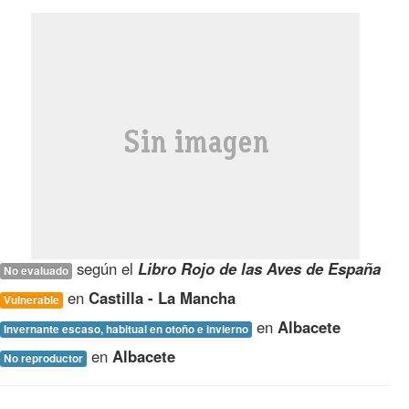
según el
Libro Rojo de las Aves de España
No evaluado
en
Castilla - La Mancha
Vulnerable
en
Albacete
Invernante escaso, habitual en otoño e invierno
en
Albacete
No reproductor