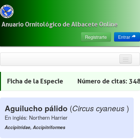
Anuario Ornitológico de Albacete Online
Registrarte
Entrar
Inicio
Ficha de la Especie
Número de citas:
34
Citas
Especies
Aguilucho pálido
(
Circus cyaneus
)
Localización
En inglés: Northern Harrier
Observadores
Accipitridae, Accipitriformes
Acerca de