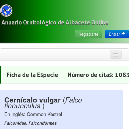
Anuario Ornitológico de Albacete Online
Registrarte
Entrar
Inicio
Ficha de la Especie
Número de citas:
108
Citas
Especies
Cernícalo vulgar
(
Falco
Localización
tinnunculus
)
Observadores
En inglés: Common Kestrel
Acerca de
Falconidae, Falconiformes