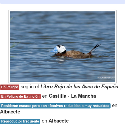
según el
Libro Rojo de las Aves de España
En Peligro
en
Castilla - La Mancha
En Peligro de Extinción
en
Residente escaso pero con efectivos reducidos o muy reducidos
Albacete
en
Albacete
Reproductor frecuente