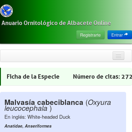
Anuario Ornitológico de Albacete Online
Registrarte
Entrar
Inicio
Ficha de la Especie
Número de citas:
27
Citas
Especies
Malvasía cabeciblanca
(
Oxyura
Localización
leucocephala
)
Observadores
En inglés: White-headed Duck
Acerca de
Anatidae, Anseriformes