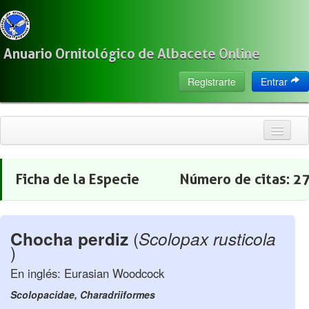
Anuario Ornitológico de Albacete Online
Registrarte
Entrar
Inicio
Ficha de la Especie
Número de citas:
2
Citas
Especies
Chocha perdiz
(
Scolopax rusticola
Localización
)
Observadores
En inglés: Eurasian Woodcock
Acerca de
Scolopacidae, Charadriiformes