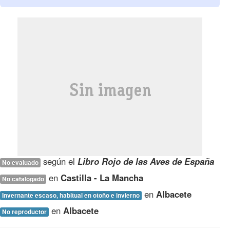
según el
Libro Rojo de las Aves de España
No evaluado
en
Castilla - La Mancha
No catalogado
en
Albacete
Invernante escaso, habitual en otoño e invierno
en
Albacete
No reproductor