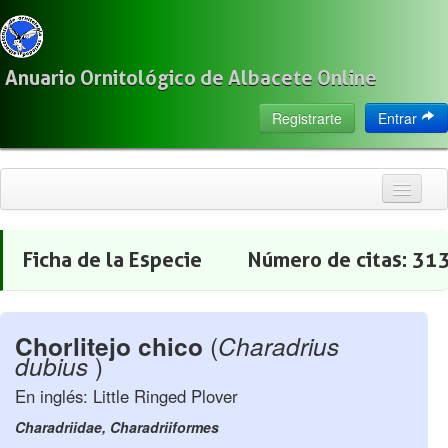
Anuario Ornitológico de Albacete Online
Registrarte
Entrar
Inicio
Ficha de la Especie
Número de citas:
31
Citas
Especies
Chorlitejo chico
(
Charadrius
Localización
dubius
)
Observadores
En inglés: Little Ringed Plover
Acerca de
Charadriidae, Charadriiformes