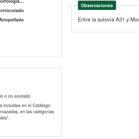
rfología curiosa
Observaciones
ectrocutado
Entre la autovía A31 y Mon
Atropellado
do o no anotado
s incluidas en el Catálogo
nazadas, en las categorías
bles".