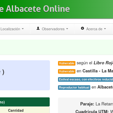
e Albacete Online
Localización
Observadores
Acerca de
según el
Libro Roj
Vulnerable
s
)
en
Castilla - La 
Vulnerable
Estival escaso, con efectivos reduc
en
Albacet
Reproductor habitual
to)
Paraje:
La Reta
Cantidad
Cuadrícula UTM:
W