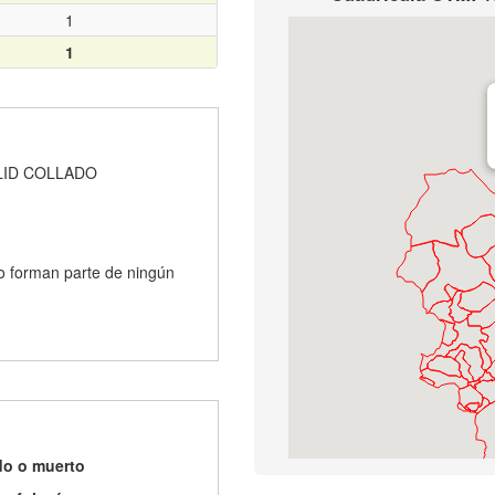
1
1
LID COLLADO
o forman parte de ningún
do o muerto