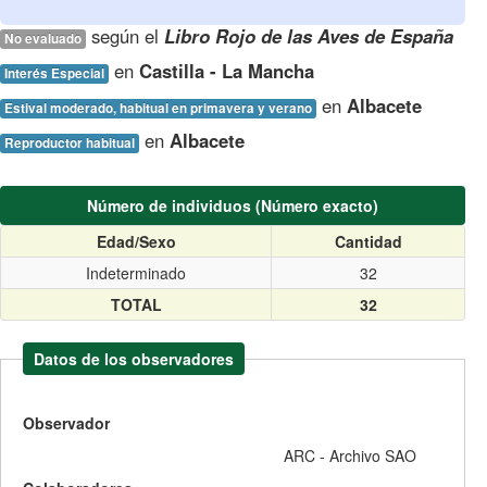
según el
Libro Rojo de las Aves de España
No evaluado
en
Castilla - La Mancha
Interés Especial
en
Albacete
Estival moderado, habitual en primavera y verano
en
Albacete
Reproductor habitual
Número de individuos (Número exacto)
Edad/Sexo
Cantidad
Indeterminado
32
TOTAL
32
Datos de los observadores
Observador
ARC - Archivo SAO