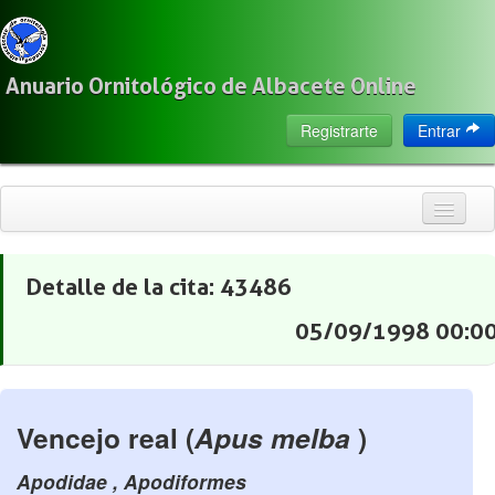
Anuario Ornitológico de Albacete Online
Registrarte
Entrar
Inicio
Citas
05/09/1998 00:0
Especies
Localización
Observadores
Vencejo real (
Apus melba
)
Acerca de
Apodidae , Apodiformes