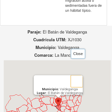
migración activa o
sedimentadas fuera de
un hábitat típico.
Paraje:
El Batán de Valdeganga
Cuadrícula UTM:
XJ1030
Municipio:
Valdeganga
Close
Comarca:
La Manchuela
Municipio:
Valdeganga
Lugar:
El Batán de Valdeganga