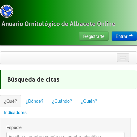
Anuario Ornitológico de Albacete Online
Registrarte
Entrar
Inicio
Búsqueda de citas
Citas
Especies
¿Qué?
¿Dónde?
¿Cuándo?
¿Quién?
Localización
Indicadores
Observadores
Especie
Acerca de