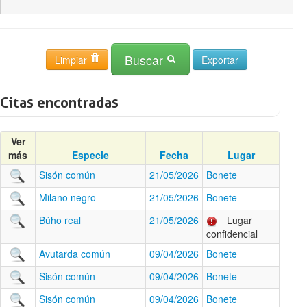
Buscar
Limpiar
Citas encontradas
Ver
más
Especie
Fecha
Lugar
Sisón común
21/05/2026
Bonete
Milano negro
21/05/2026
Bonete
Búho real
21/05/2026
Lugar
confidencial
Avutarda común
09/04/2026
Bonete
Sisón común
09/04/2026
Bonete
Sisón común
09/04/2026
Bonete