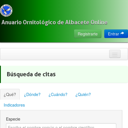
Anuario Ornitológico de Albacete Online
Registrarte
Entrar
Inicio
Búsqueda de citas
Citas
Especies
¿Qué?
¿Dónde?
¿Cuándo?
¿Quién?
Localización
Indicadores
Observadores
Especie
Acerca de