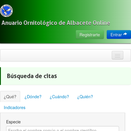
Anuario Ornitológico de Albacete Online
Registrarte
Entrar
Inicio
Búsqueda de citas
Citas
Especies
¿Qué?
¿Dónde?
¿Cuándo?
¿Quién?
Localización
Indicadores
Observadores
Especie
Acerca de