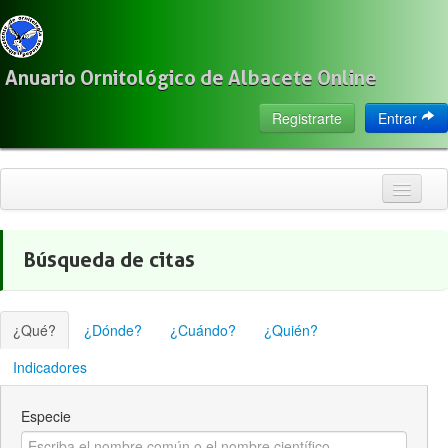
Anuario Ornitológico de Albacete Online
Registrarte
Entrar
Inicio
Búsqueda de citas
Citas
Especies
¿Qué?
¿Dónde?
¿Cuándo?
¿Quién?
Localización
Indicadores
Observadores
Especie
Acerca de