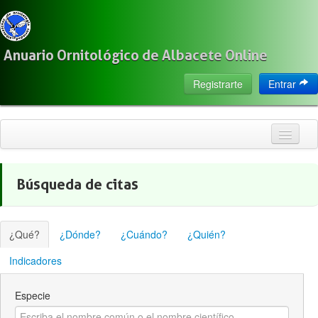
Anuario Ornitológico de Albacete Online
Registrarte
Entrar
Inicio
Búsqueda de citas
Citas
Especies
¿Qué?
¿Dónde?
¿Cuándo?
¿Quién?
Localización
Indicadores
Observadores
Especie
Acerca de