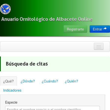
Anuario Ornitológico de Albacete Online
Registrarte
Entrar
Inicio
Búsqueda de citas
Citas
Especies
¿Qué?
¿Dónde?
¿Cuándo?
¿Quién?
Localización
Indicadores
Observadores
Especie
Acerca de