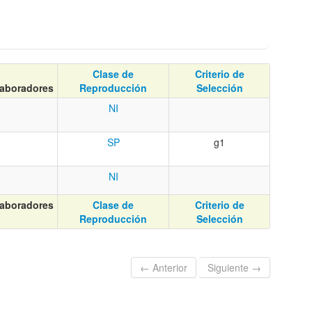
Clase de
Criterio de
aboradores
Reproducción
Selección
NI
SP
g1
NI
aboradores
Clase de
Criterio de
Reproducción
Selección
← Anterior
Siguiente →