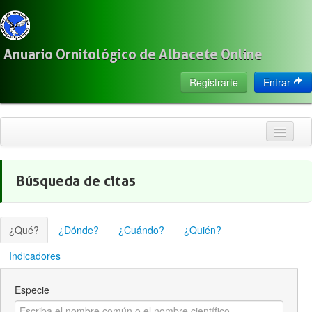
Anuario Ornitológico de Albacete Online
Registrarte
Entrar
Inicio
Búsqueda de citas
Citas
Especies
¿Qué?
¿Dónde?
¿Cuándo?
¿Quién?
Localización
Indicadores
Observadores
Especie
Acerca de