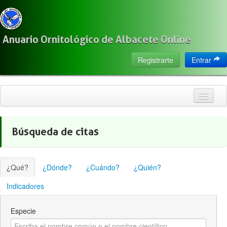
Anuario Ornitológico de Albacete Online
Registrarte
Entrar
Inicio
Búsqueda de citas
Citas
Especies
¿Qué?
¿Dónde?
¿Cuándo?
¿Quién?
Localización
Indicadores
Observadores
Especie
Acerca de