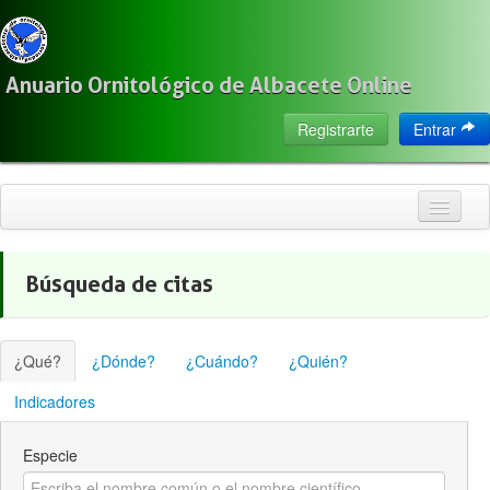
Anuario Ornitológico de Albacete Online
Registrarte
Entrar
Inicio
Búsqueda de citas
Citas
Especies
¿Qué?
¿Dónde?
¿Cuándo?
¿Quién?
Localización
Indicadores
Observadores
Especie
Acerca de