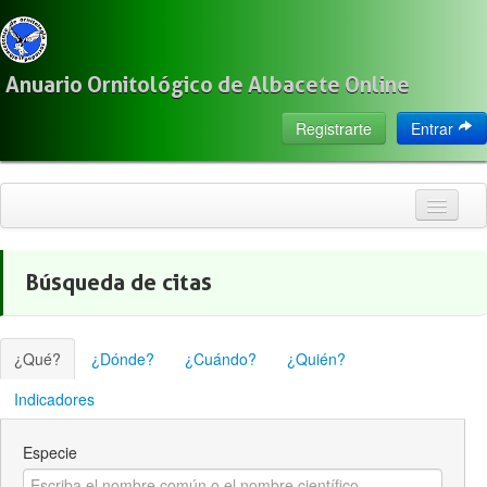
Anuario Ornitológico de Albacete Online
Registrarte
Entrar
Inicio
Búsqueda de citas
Citas
Especies
¿Qué?
¿Dónde?
¿Cuándo?
¿Quién?
Localización
Indicadores
Observadores
Especie
Acerca de