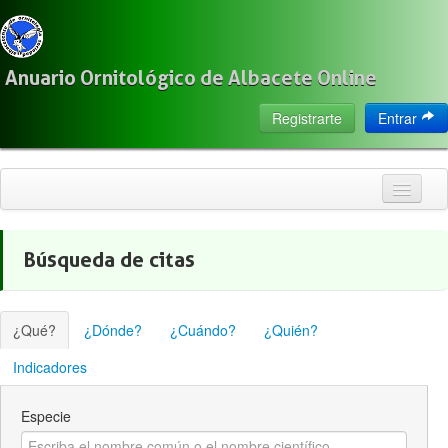
Anuario Ornitológico de Albacete Online
Registrarte
Entrar
Inicio
Búsqueda de citas
Citas
Especies
¿Qué?
¿Dónde?
¿Cuándo?
¿Quién?
Localización
Indicadores
Observadores
Especie
Acerca de