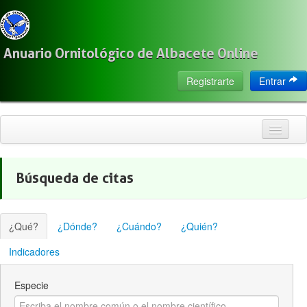
Anuario Ornitológico de Albacete Online
Registrarte
Entrar
Inicio
Búsqueda de citas
Citas
Especies
¿Qué?
¿Dónde?
¿Cuándo?
¿Quién?
Localización
Indicadores
Observadores
Especie
Acerca de