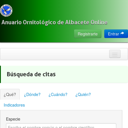
Anuario Ornitológico de Albacete Online
Registrarte
Entrar
Inicio
Búsqueda de citas
Citas
Especies
¿Qué?
¿Dónde?
¿Cuándo?
¿Quién?
Localización
Indicadores
Observadores
Especie
Acerca de