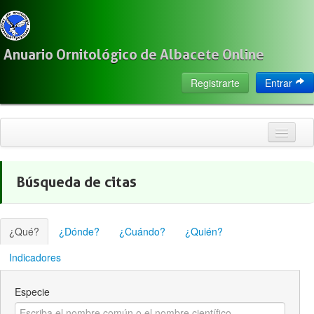
Anuario Ornitológico de Albacete Online
Registrarte
Entrar
Inicio
Búsqueda de citas
Citas
Especies
¿Qué?
¿Dónde?
¿Cuándo?
¿Quién?
Localización
Indicadores
Observadores
Especie
Acerca de