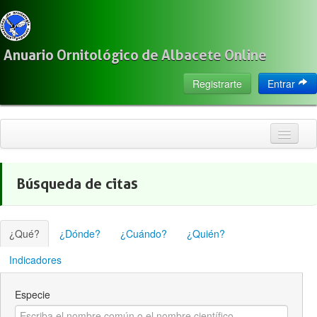
Anuario Ornitológico de Albacete Online
Registrarte
Entrar
Inicio
Búsqueda de citas
Citas
Especies
¿Qué?
¿Dónde?
¿Cuándo?
¿Quién?
Localización
Indicadores
Observadores
Especie
Acerca de