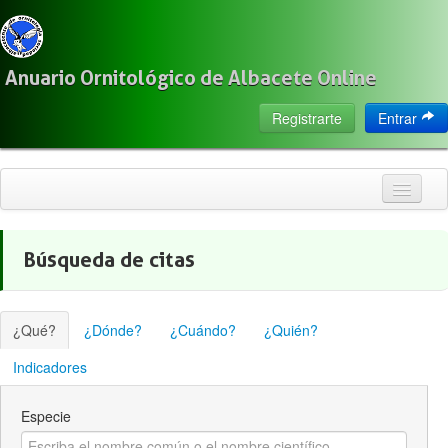
Anuario Ornitológico de Albacete Online
Registrarte
Entrar
Inicio
Búsqueda de citas
Citas
Especies
¿Qué?
¿Dónde?
¿Cuándo?
¿Quién?
Localización
Indicadores
Observadores
Especie
Acerca de